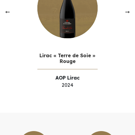
20.00
€
Lirac « Terre de Soie »
Rouge
AOP Lirac
En st
2024
En stock